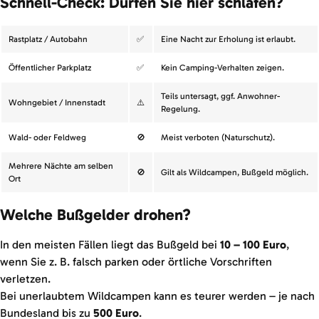
Schnell-Check: Dürfen Sie hier schlafen?
Rastplatz / Autobahn
✅
Eine Nacht zur Erholung ist erlaubt.
Öffentlicher Parkplatz
✅
Kein Camping-Verhalten zeigen.
Teils untersagt, ggf. Anwohner-
Wohngebiet / Innenstadt
⚠️
Regelung.
Wald- oder Feldweg
🚫
Meist verboten (Naturschutz).
Mehrere Nächte am selben
🚫
Gilt als Wildcampen, Bußgeld möglich.
Ort
Welche Bußgelder drohen?
In den meisten Fällen liegt das Bußgeld bei
10 – 100 Euro
,
wenn Sie z. B. falsch parken oder örtliche Vorschriften
verletzen.
Bei unerlaubtem Wildcampen kann es teurer werden – je nach
Bundesland bis zu
500 Euro
.