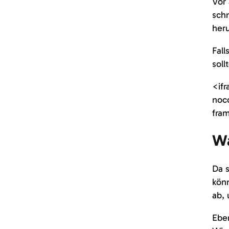
Vor 
schn
her
Fall
soll
<ifr
noc
fram
Wa
Da s
könn
ab, 
Eben