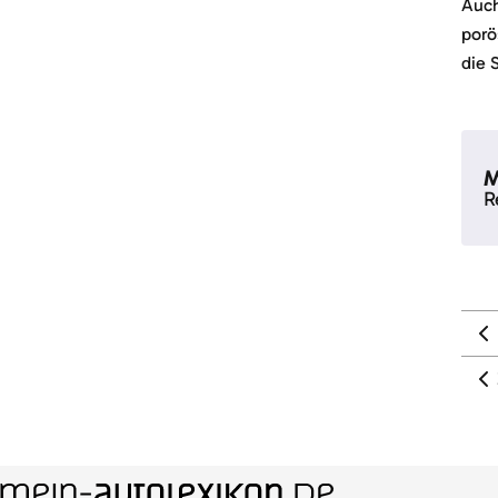
Auch
porö
die 
M
R