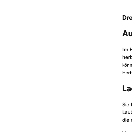
Dre
Au
Im H
herb
könn
Herb
La
Sie 
Laub
die 