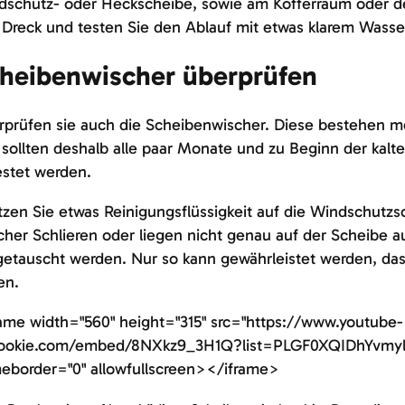
dschutz- oder Heckscheibe, sowie am Kofferraum oder de
Dreck und testen Sie den Ablauf mit etwas klarem Wasse
heibenwischer überprüfen
prüfen sie auch die Scheibenwischer. Diese bestehen me
sollten deshalb alle paar Monate und zu Beginn der kalte
stet werden.
tzen Sie etwas Reinigungsflüssigkeit auf die Windschutzs
her Schlieren oder liegen nicht genau auf der Scheibe au
etauscht werden. Nur so kann gewährleistet werden, dass 
en.
ame width="560" height="315" src="https://www.youtube-
ookie.com/embed/8NXkz9_3H1Q?list=PLGF0XQIDhYvmy
eborder="0" allowfullscreen></iframe>