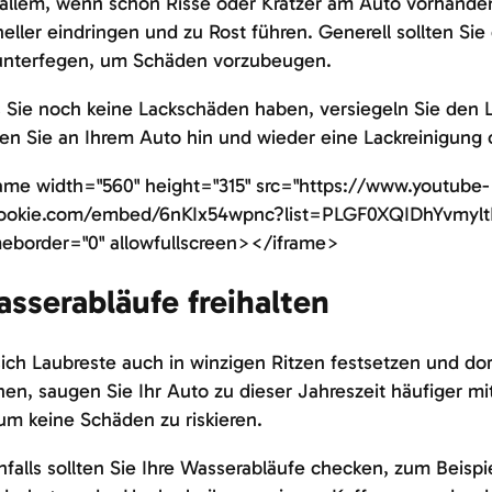
allem, wenn schon Risse oder Kratzer am Auto vorhanden 
eller eindringen und zu Rost führen. Generell sollten Si
unterfegen, um Schäden vorzubeugen.
s Sie noch keine Lackschäden haben, versiegeln Sie den
ten Sie an Ihrem Auto hin und wieder eine Lackreinigung
ame width="560" height="315" src="https://www.youtube-
ookie.com/embed/6nKIx54wpnc?list=PLGF0XQIDhYvmyl
eborder="0" allowfullscreen></iframe>
sserabläufe freihalten
ich Laubreste auch in winzigen Ritzen festsetzen und do
en, saugen Sie Ihr Auto zu dieser Jahreszeit häufiger m
um keine Schäden zu riskieren.
falls sollten Sie Ihre Wasserabläufe checken, zum Beisp