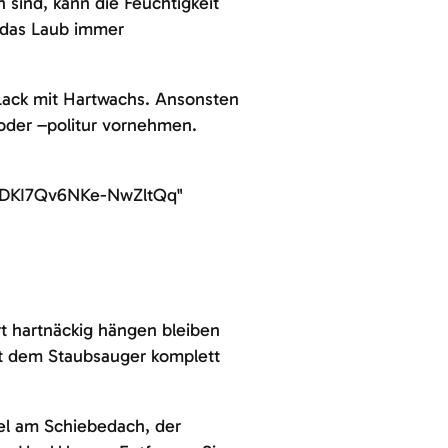
sind, kann die Feuchtigkeit
e das Laub immer
 Lack mit Hartwachs. Ansonsten
 oder –politur vornehmen.
tDKI7Qv6NKe-NwZltQq"
rt hartnäckig hängen bleiben
it dem Staubsauger komplett
iel am Schiebedach, der