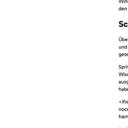
Win
den 
Sc
Über
und 
gete
Spri
Wisc
ausg
hab
<ifr
noc
fram