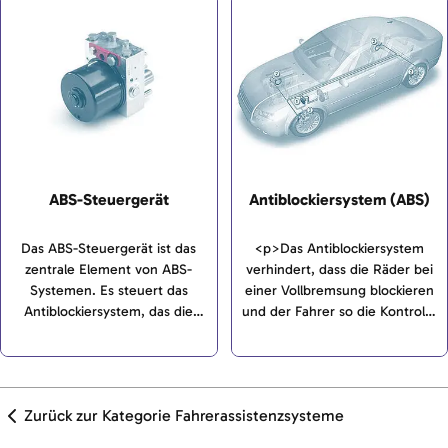
ABS-Steuergerät
Antiblockiersystem (ABS)
Das ABS-Steuergerät ist das
<p>Das Antiblockiersystem
zentrale Element von ABS-
verhindert, dass die Räder bei
Systemen. Es steuert das
einer Vollbremsung blockieren
Antiblockiersystem, das die
und der Fahrer so die Kontrolle
Lenkbarkeit eines Fahrzeugs im
über das Fahrzeug verliert. Das
Fall einer Vollbremsung
gelingt mit dem wiederholten
aufrecht erhalten soll.
Absenken und Anheben des
Bremsdrucks.</p>
Zurück zur Kategorie Fahrerassistenzsysteme