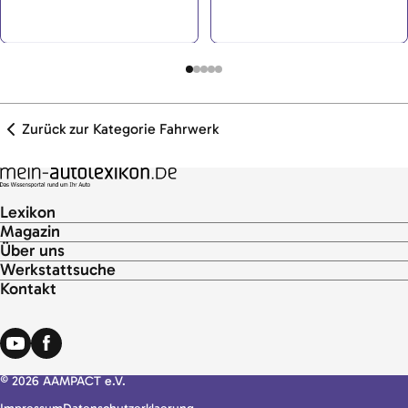
Fahrbahnunebenheiten
Rädern und Karosserie. Über
auszugleichen und dafür zu
die Achsen werden alle Kräfte
sorgen, dass die Räder immer
und Momente zwischen Rad
einen sicheren Kontakt zum
und Fahrzeugaufbau
Boden haben.
übertragen. Es werden
Einzelradaufhängung,
Starrachsen und
Zurück zur Kategorie Fahrwerk
Verbundachsen unterschieden.
Bei der Verbundlenkerachse
handelt es sich im weitesten
Sinne um eine Variante der
Lexikon
Starrachse.
Magazin
Über uns
Werkstattsuche
Kontakt
© 2026 AAMPACT e.V.