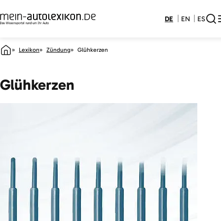
DE
EN
ES
Lexikon
Zündung
Glühkerzen
Glühkerzen