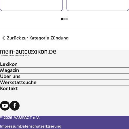
erforderliche hohe
Hochspannung zu
Zündspannung zu
transformieren. Das
transformieren und die in ihr
Zündmodul steuert diesen
gespeicherte Energie an die
Vorgang.
Zündkerze abzugeben.</p>
Zurück zur Kategorie Zündung
Lexikon
Magazin
Über uns
Werkstattsuche
Kontakt
© 2026 AAMPACT e.V.
Impressum
Datenschutzerklaerung