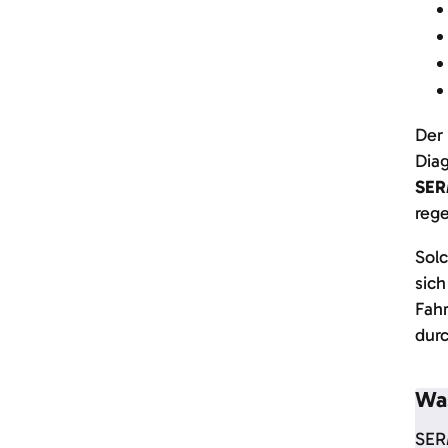
Der 
Dia
SER
rege
Solc
sich
Fah
dur
Was
SERM