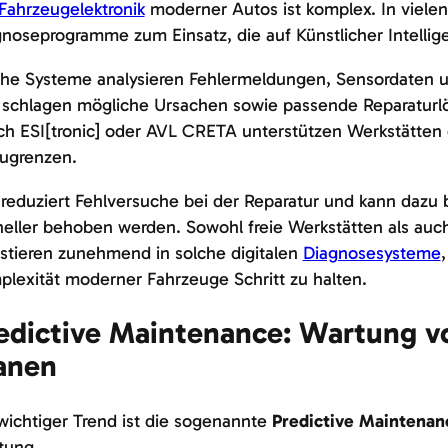
Fahrzeugelektronik
moderner Autos ist komplex. In viel
noseprogramme zum Einsatz, die auf Künstlicher Intellig
he Systeme analysieren Fehlermeldungen, Sensordaten u
 schlagen mögliche Ursachen sowie passende Reparaturl
h ESI[tronic] oder AVL CRETA unterstützen Werkstätten d
zugrenzen.
reduziert Fehlversuche bei der Reparatur und kann dazu 
eller behoben werden. Sowohl freie Werkstätten als auc
stieren zunehmend in solche digitalen
Diagnosesysteme
lexität moderner Fahrzeuge Schritt zu halten.
edictive Maintenance: Wartung 
anen
wichtiger Trend ist die sogenannte
Predictive Maintenan
tung.