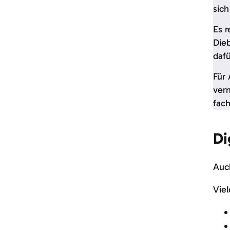
sich
Es r
Die
dafü
Für 
vern
fach
Di
Auc
Viel