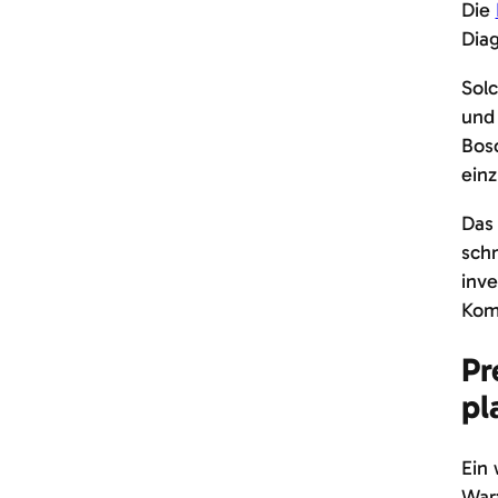
Die
Diag
Solc
und
Bosc
ein
Das 
schn
inve
Komp
Pr
pl
Ein 
War