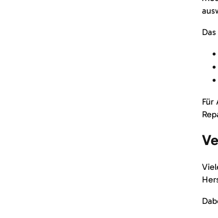
ausw
Das 
Für 
Repa
Ve
Vie
Hers
Dab