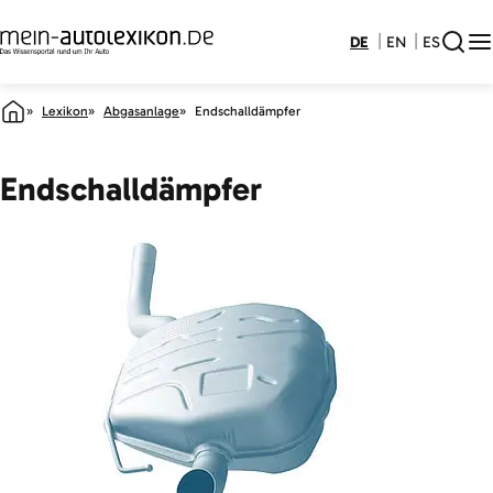
DE
EN
ES
Lexikon
Abgasanlage
Endschalldämpfer
Endschalldämpfer