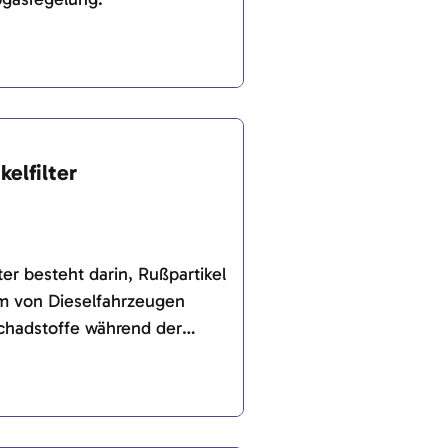
kelfilter
ter besteht darin, Rußpartikel
m von Dieselfahrzeugen
chadstoffe während der
 CO2 umzuwandeln.