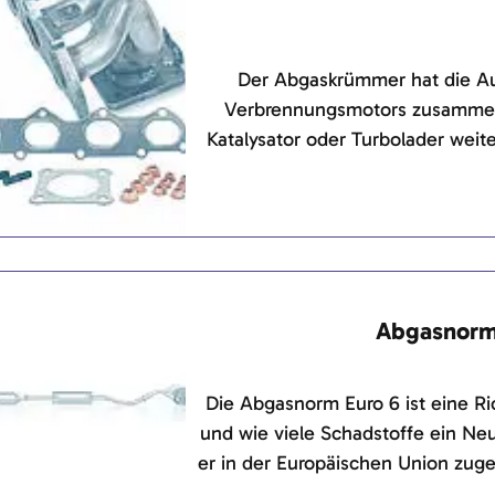
Der Abgaskrümmer hat die Au
Verbrennungsmotors zusammen
Katalysator oder Turbolader wei
von der gekrümmten Bauform ab,
Zylinderkopf entlassenen Abgas
leiten
Abgasnorm
Die Abgasnorm Euro 6 ist eine Ric
und wie viele Schadstoffe ein Ne
er in der Europäischen Union zuge
eine Weiterentwicklung der vor