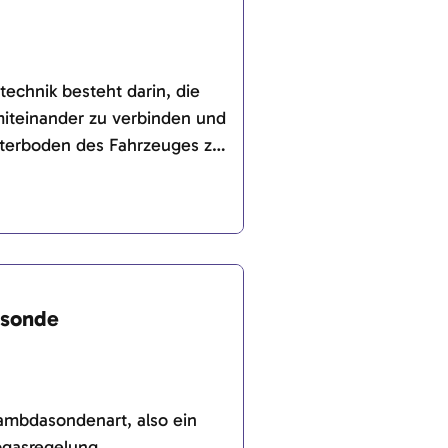
echnik besteht darin, die
teinander zu verbinden und
terboden des Fahrzeuges zu
gen.
dsonde
Lambdasondenart, also ein
bgasregelung.