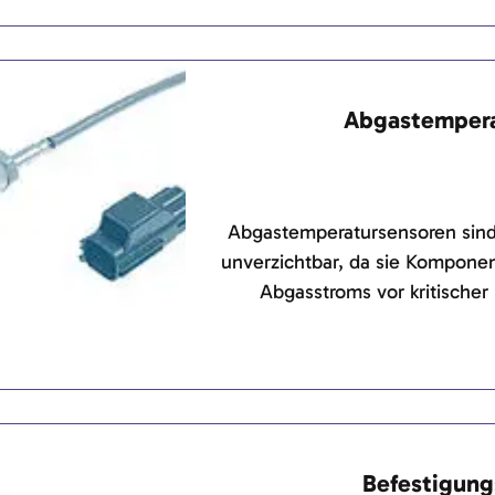
legt strenge Grenzwerte für versc
von Verbrennungsmotor
Abgastempera
Abgastemperatursensoren sin
unverzichtbar, da sie Kompone
Abgasstroms vor kritischer
Befestigung