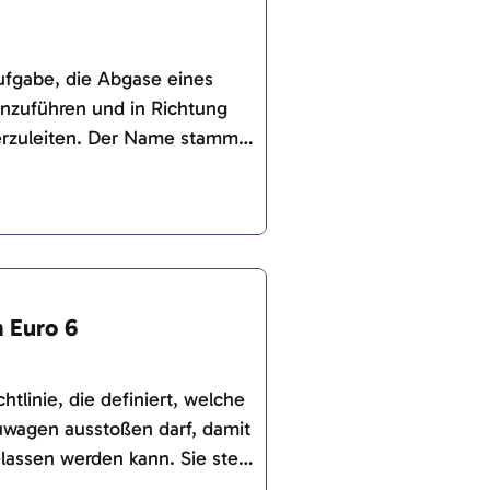
fgabe, die Abgase eines
zuführen und in Richtung
terzuleiten. Der Name stammt
 um die waagerecht aus dem
e in Richtung Unterboden zu
.
 Euro 6
htlinie, die definiert, welche
uwagen ausstoßen darf, damit
lassen werden kann. Sie stellt
herigen Euro-Normen dar und