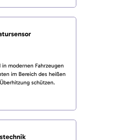
hiedene Schadstoffe fest, die
en erzeugt werden.
tursensor
d in modernen Fahrzeugen
nten im Bereich des heißen
 Überhitzung schützen.
stechnik