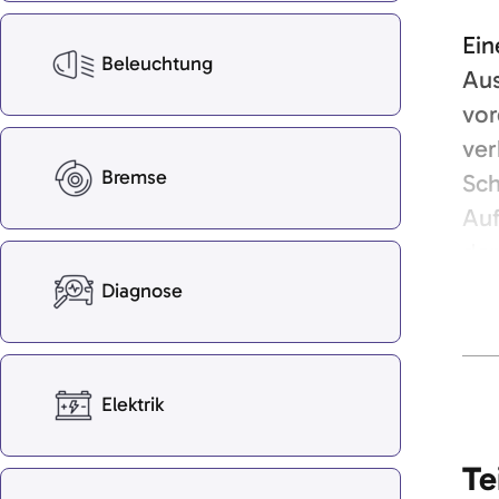
Ein
Beleuchtung
Aus
vor
ver
Bremse
Sch
Auf
der
des
Diagnose
Elektrik
Te