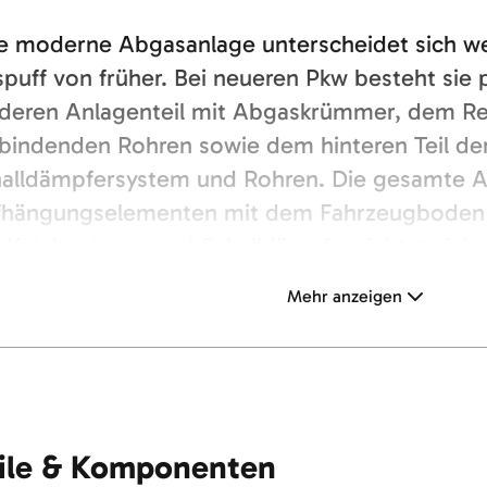
e moderne Abgasanlage unterscheidet sich we
puff von früher. Bei neueren Pkw besteht sie p
deren Anlagenteil mit Abgaskrümmer, dem R
bindenden Rohren sowie dem hinteren Teil de
alldämpfersystem und Rohren. Die gesamte Anl
hängungselementen mit dem Fahrzeugboden 
 Katalysatoren und Schalldämpfer richtet sich
 Motors und den angestrebten Emissionswert
Mehr anzeigen
ile & Komponenten