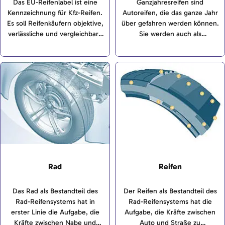
Das EU-Reifenlabel ist eine
Ganzjahresreifen sind
Kennzeichnung für Kfz-Reifen.
Autoreifen, die das ganze Jahr
Es soll Reifenkäufern objektive,
über gefahren werden können.
verlässliche und vergleichbare
Sie werden auch als
Informationen zur Verfügung
Allwetterreifen bezeichnet.
stellen und ermöglichen,
verschiedene Reifenmodelle zu
vergleichen.
Rad
Reifen
Das Rad als Bestandteil des
Der Reifen als Bestandteil des
Rad-Reifensystems hat in
Rad-Reifensystems hat die
erster Linie die Aufgabe, die
Aufgabe, die Kräfte zwischen
Kräfte zwischen Nabe und
Auto und Straße zu