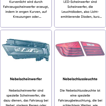
Kurvenlicht wird durch
LED-Scheinwerfer sind
Fahrzeugscheinwerfer erzeugt,
Scheinwerfer, die
indem in engen Kurven, auf
Leuchtdioden, also Licht-
Kreuzungen oder
emittierende Dioden, kurz
Einmündungen eine zusätzliche
„LEDs“, als Leuchtmittel
Beleuchtung eingeschaltet
nutzen.
wird, die das Abblendlicht
ergänzen soll.
Nebelscheinwerfer
Nebelschlussleuchte
Nebelscheinwerfer sind
Die Nebelschlussleuchte ist
spezielle Scheinwerfer, die
eine spezielle
dazu dienen, das Fahrzeug bei
Fahrzeugbeleuchtung, die bei
Nebel, starkem Regen oder
schlechtem Wetter, wie