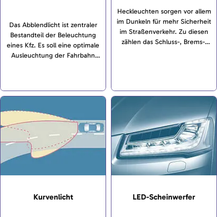
Heckleuchten sorgen vor allem
im Dunkeln für mehr Sicherheit
Das Abblendlicht ist zentraler
im Straßenverkehr. Zu diesen
Bestandteil der Beleuchtung
zählen das Schluss-, Brems-,
eines Kfz. Es soll eine optimale
Rückfahr-, Nebelschlusslicht
Ausleuchtung der Fahrbahn
und der
gewährleisten, ohne dass es zu
Fahrtrichtungsanzeiger.
Blendungen des
Gegenverkehrs kommt. Das
Fernlicht ist eine gesetzlich
vorgeschriebene Leuchte. Sie
ist in den meisten Fällen in den
Frontscheinwerfern verbaut.
Kurvenlicht
LED-Scheinwerfer