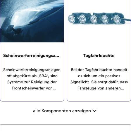
Scheinwerfer zum Einsatz.
die Lichtstärke im Fernbereich.
Scheinwerferreinigungsanlage
Tagfahrleuchte
Scheinwerferreinigungsanlagen,
Bei der Tagfahrleuchte handelt
oft abgekürzt als „SRA“, sind
es sich um ein passives
Systeme zur Reinigung der
Signallicht. Sie sorgt dafür, dass
Frontscheinwerfer von
Fahrzeuge von anderen
Kraftfahrzeugen. Sie
Verkehrsteilnehmern im
verbessern die Sicht bei
Straßenverkehr frühzeitig
Dunkelheit und verhindern das
wahrgenommen und besser
alle Komponenten anzeigen
Blenden des Gegenverkehrs
gesehen werden.
durch Streulicht.
Scheinwerferreinigungsanlagen