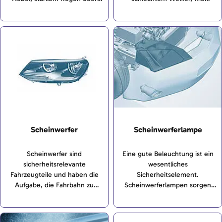
Schneefall besser sichtbar zu
starkem Nebel oder Schneefall,
machen und die Sicht des
eingesetzt wird. Sie sorgt für
Fahrers zu verbessern. Sie sind
eine bessere Sichtbarkeit des
so konstruiert, dass sie den
Fahrzeugs für andere
Fahrweg direkt vor dem
Verkehrsteilnehmer und hilft
Fahrzeug ausleuchten, ohne
dem Fahrer, andere Fahrzeuge
das Licht zu stark zu streuen,
zu erkennen.
was besonders bei widrigen
Wetterbedingungen von
Bedeutung ist.
Scheinwerfer
Scheinwerferlampe
Scheinwerfer sind
Eine gute Beleuchtung ist ein
sicherheitsrelevante
wesentliches
Fahrzeugteile und haben die
Sicherheitselement.
Aufgabe, die Fahrbahn zu
Scheinwerferlampen sorgen
beleuchten. Bei aktuellen
dafür, dass die Straßen
Fahrzeugen kommen Halogen-,
ausreichend hell beleuchtet
Xenon- oder Voll-LED-
werden. Entscheidend dabei ist