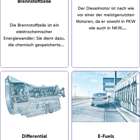
Brennstoffzelle
Der Dieselmotor ist nach wie
vor einer der meistgenutzten
Motoren, da er sowohl in PKW
Die Brennstoffzelle ist ein
wie auch in NKW,
elektrochemischer
Landmaschinen, Schiffen und
Energiewandler: Sie dient dazu,
Industrieanwendungen
die chemisch gespeicherte
verwendet wird. Wie der
Energie von Wasserstoff in
Ottomotor auch wandelt der
elektrische Energie
Dieselmotor als
umzuwandeln. In
Verbrennungsmotor chemische
Brennstoffzellen-Fahrzeugen
Energie in Wärmeenergie um,
wird diese Energie entweder
die über Kolben in
direkt einem Elektromotor zur
mechanische Energie
Verfügung gestellt oder in
umgewandelt wird, die das
einem Akku
Fahrzeug antreibt.
zwischengespeichert.
Differential
E-Fuels