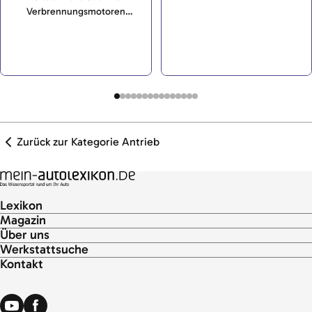
verschiedenen Medien wie
Verbrennungsmotoren
Wasser und Öl voneinander
reduziert. Dazu wird im Motor
und nach außen abdichten soll.
vorübergehend ein Teil der
</p>
Zylinder abgestellt.</p>
Zurück zur Kategorie Antrieb
Lexikon
Magazin
Über uns
Werkstattsuche
Kontakt