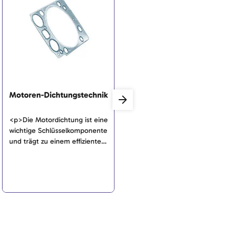
Motoren-Dichtungstechnik
Luftmassenmesser
<p>Die Motordichtung ist eine
<p>Um die Abgasnormen
wichtige Schlüsselkomponente
einzuhalten, ist die richtige
und trägt zu einem effizienten,
Relation zwischen der
sicheren und wirtschaftlichen
Luftmasse und der
Motorbetrieb bei. Sie hat
Kraftstoffmenge von
hauptsächlich die Aufgabe, die
Bedeutung. Der
verschiedenen Medien wie
Luftmassenmesser ist dafür
Wasser und Öl im Motor
zuständig, die Luftmasse zu
voneinander und nach außen
ermitteln und die Werte an die
abzudichten.</p>
Motorsteuerung
weiterzuleiten.</p>