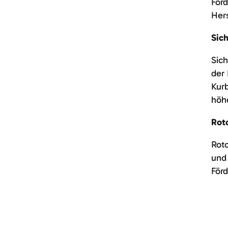
Förd
Hers
Sic
Sich
der 
Kurb
höhe
Rot
Rot
und 
Förd