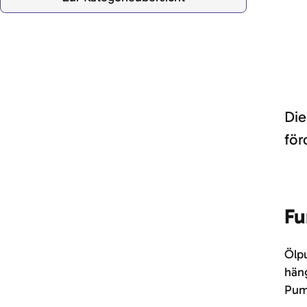
Die
för
Fu
Ölpu
häng
Pum