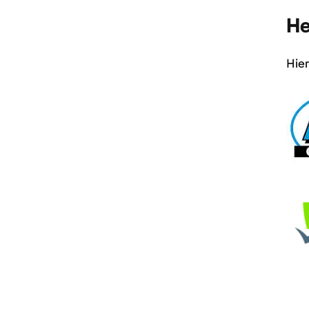
He
Hier