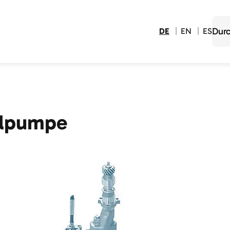
DE
EN
ES
lpumpe