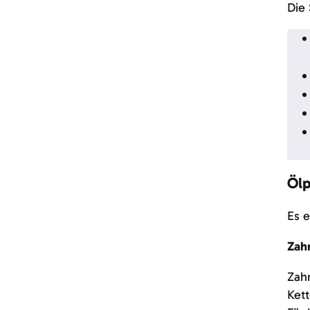
Die
Öl
Es 
Zah
Zah
Kett