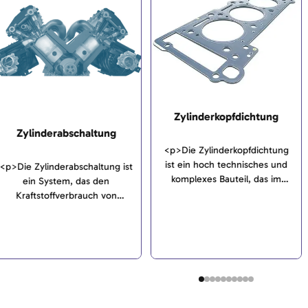
Zylinderkopfdichtung
Zylinderabschaltung
<p>Die Zylinderkopfdichtung
ist ein hoch technisches und
<p>Die Zylinderabschaltung ist
komplexes Bauteil, das im
ein System, das den
Motor in erster Linie die
Kraftstoffverbrauch von
verschiedenen Medien wie
Verbrennungsmotoren
Wasser und Öl voneinander
reduziert. Dazu wird im Motor
und nach außen abdichten soll.
vorübergehend ein Teil der
</p>
Zylinder abgestellt.</p>