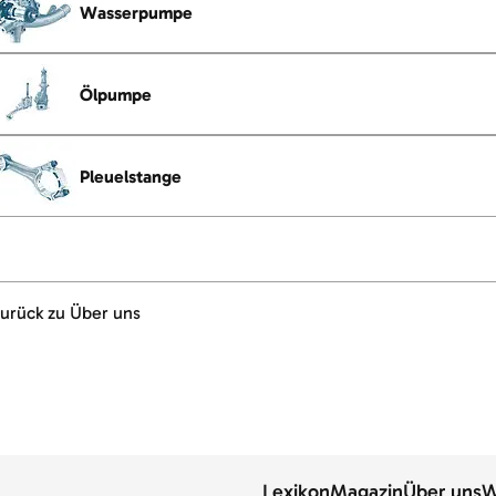
Wasserpumpe
Ölpumpe
Pleuelstange
urück zu Über uns
Lexikon
Magazin
Über uns
W