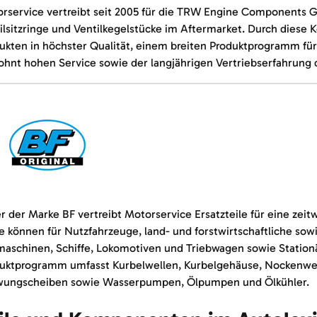
rservice vertreibt seit 2005 für die TRW Engine Components G
ilsitzringe und Ventilkegelstücke im Aftermarket. Durch diese 
ukten in höchster Qualität, einem breiten Produktprogramm f
hnt hohen Service sowie der langjährigen Vertriebserfahrung 
r der Marke BF vertreibt Motorservice Ersatzteile für eine zei
e können für Nutzfahrzeuge, land- und forstwirtschaftliche s
aschinen, Schiffe, Lokomotiven und Triebwagen sowie Statio
uktprogramm umfasst Kurbelwellen, Kurbelgehäuse, Nockenwell
ungscheiben sowie Wasserpumpen, Ölpumpen und Ölkühler.