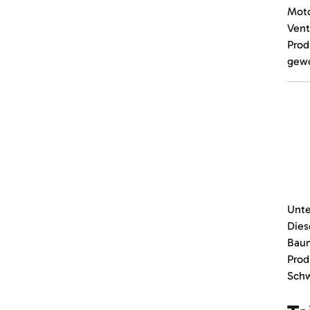
Moto
Vent
Prod
gewo
Unte
Dies
Baum
Prod
Schw