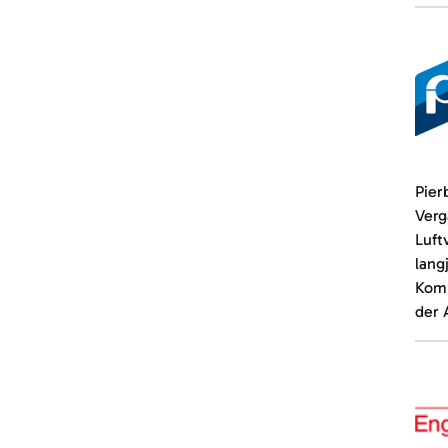
Pier
Verg
Luft
lang
Komp
der 