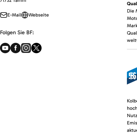
71732 Tamm
Qual
Die 
E-Mail
Webseite
Moto
Mark
Folgen Sie BF:
Qual
welt
Kolb
hoch
Nutz
Emis
aktu