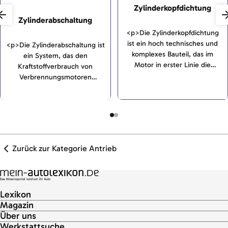
Zylinderkopfdichtung
Zylinderabschaltung
<p>Die Zylinderkopfdichtung
ist ein hoch technisches und
<p>Die Zylinderabschaltung ist
komplexes Bauteil, das im
ein System, das den
Motor in erster Linie die
Kraftstoffverbrauch von
verschiedenen Medien wie
Verbrennungsmotoren
Wasser und Öl voneinander
reduziert. Dazu wird im Motor
und nach außen abdichten soll.
vorübergehend ein Teil der
</p>
Zylinder abgestellt.</p>
Zurück zur Kategorie Antrieb
Lexikon
Magazin
Über uns
Werkstattsuche