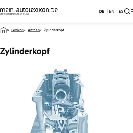
DE
EN
ES
Lexikon
Antrieb
Zylinderkopf
Zylinderkopf