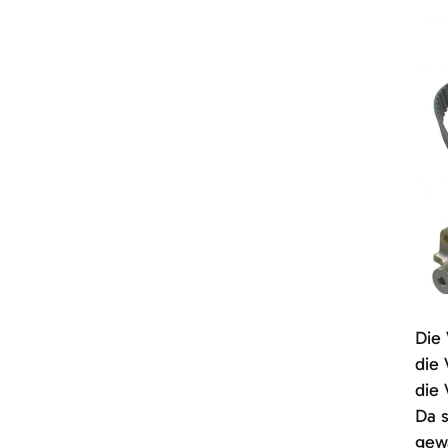
Die
die 
die 
Da s
gewä