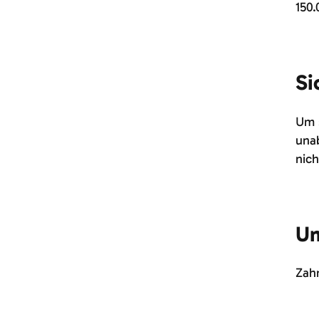
150.
Si
Um s
unab
nic
Um
Zahn