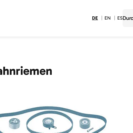
DE
EN
ES
ahnriemen