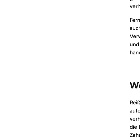
verh
Fer
auc
Verw
und 
hand
We
Rei
auf
verh
die 
Zahn