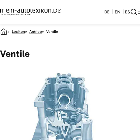
DE
EN
ES
Lexikon
Antrieb
Ventile
Ventile