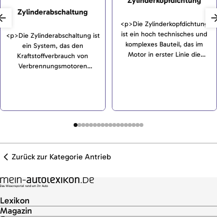
Zylinderkopfdichtung
Zylinderabschaltung
<p>Die Zylinderkopfdichtung
ist ein hoch technisches und
<p>Die Zylinderabschaltung ist
komplexes Bauteil, das im
ein System, das den
Motor in erster Linie die
Kraftstoffverbrauch von
verschiedenen Medien wie
Verbrennungsmotoren
Wasser und Öl voneinander
reduziert. Dazu wird im Motor
und nach außen abdichten soll.
vorübergehend ein Teil der
</p>
Zylinder abgestellt.</p>
Zurück zur Kategorie Antrieb
Lexikon
Magazin