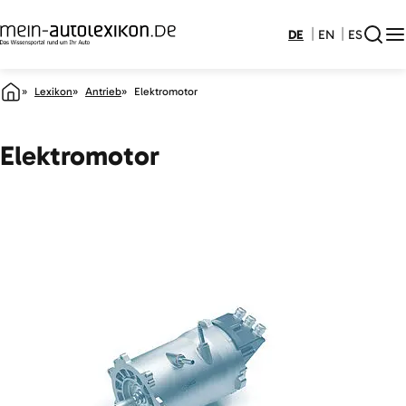
DE
EN
ES
Lexikon
Antrieb
Elektromotor
Elektromotor