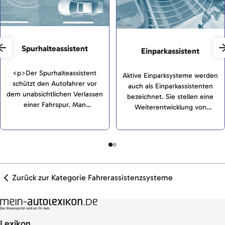
Spurhalteassistent
Einparkassistent
<p>Der Spurhalteassistent
Aktive Einparksysteme werden
schützt den Autofahrer vor
auch als Einparkassistenten
dem unabsichtlichen Verlassen
bezeichnet. Sie stellen eine
einer Fahrspur. Man
Weiterentwicklung von
unterscheidet zwischen
Einparkhilfe-Systemen dar und
Systemen ohne
führen die beim Einparken
Lenkunterstützung
nötigen Manöver vollständig
(„Spurverlassenswarnung“) und
autonom oder teilautonom
Systemen mit
aus.
Lenkunterstützung („Aktiver
Zurück zur Kategorie Fahrerassistenzsysteme
Spurhalteassistent“).</p>
Lexikon