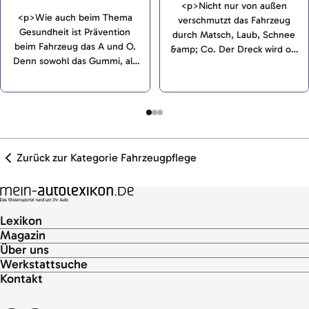
<p>Nicht nur von außen
<p>Wie auch beim Thema
verschmutzt das Fahrzeug
Gesundheit ist Prävention
durch Matsch, Laub, Schnee
beim Fahrzeug das A und O.
&amp; Co. Der Dreck wird oft
Denn sowohl das Gummi, als
in den Innenraum
auch der Lack und der
reingetragen. Das Polster,
Unterboden können durch die
Leder und die Teppiche
richtige Vorsorge vor
können durch die richtige
Verschmutzungen geschützt
Pflege gereinigt werden.</p>
werden.</p>
Zurück zur Kategorie Fahrzeugpflege
Lexikon
Magazin
Über uns
Werkstattsuche
Kontakt