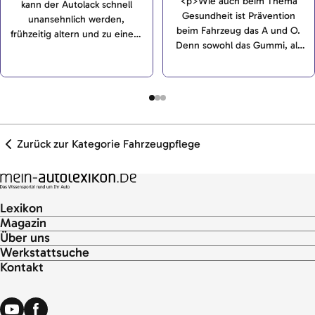
<p>Wie auch beim Thema
kann der Autolack schnell
Gesundheit ist Prävention
unansehnlich werden,
beim Fahrzeug das A und O.
frühzeitig altern und zu einem
Denn sowohl das Gummi, als
Wertverlust des Fahrzeugs
auch der Lack und der
beitragen. Die richtige Pflege
Unterboden können durch die
erhält das Erscheinungsbild
richtige Vorsorge vor
und bietet einen geeigneten
Verschmutzungen geschützt
Langzeitschutz.</p>
werden.</p>
Zurück zur Kategorie Fahrzeugpflege
Lexikon
Magazin
Über uns
Werkstattsuche
Kontakt