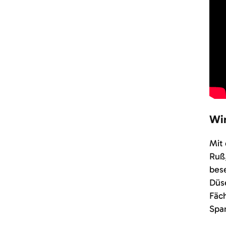
Win
Mit 
Ruß
bese
Düse
Fäch
Spa