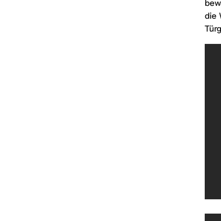
bewa
die 
Türg