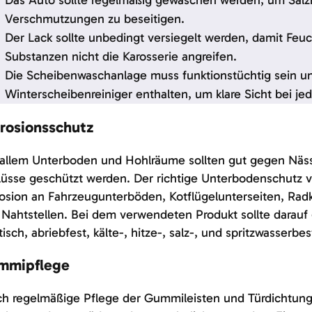
Das Auto sollte regelmäßig gewaschen werden, um Salz
Verschmutzungen zu beseitigen.
Der Lack sollte unbedingt versiegelt werden, damit Feuc
Substanzen nicht die Karosserie angreifen.
Die Scheibenwaschanlage muss funktionstüchtig sein un
Winterscheibenreiniger enthalten, um klare Sicht bei jed
rosionsschutz
allem Unterboden und Hohlräume sollten gut gegen Näss
lüsse geschützt werden. Der richtige Unterbodenschutz v
osion an Fahrzeugunterböden, Kotflügelunterseiten, Ra
Nahtstellen. Bei dem verwendeten Produkt sollte darauf
tisch, abriebfest, kälte-, hitze-, salz-, und spritzwasserbes
mmipflege
ch regelmäßige Pflege der Gummileisten und Türdichtun