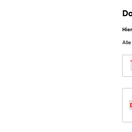
Do
Hie
All